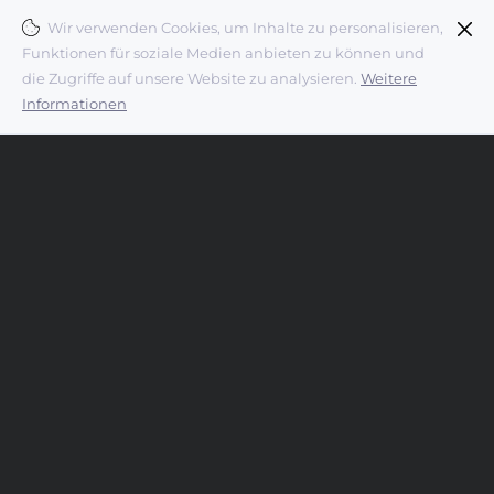
Wir verwenden Cookies, um Inhalte zu personalisieren,
Funktionen für soziale Medien anbieten zu können und
die Zugriffe auf unsere Website zu analysieren.
Weitere
Informationen
Almut Rybarsch-Tarry
Skulptur Objekt Wandgestaltung
Telefon:
0176 32 642 773
E-Mail:
info@almutrybarsch.de
Impressum
|
Datenschutz